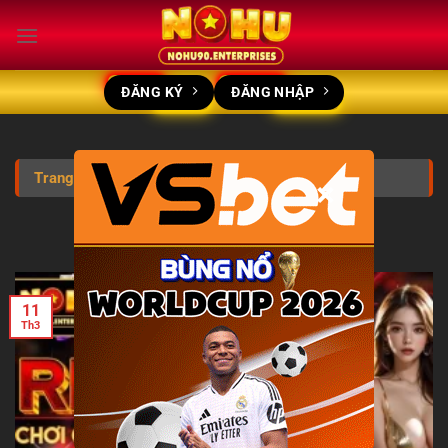
Bỏ
qua
nội
dung
ĐĂNG KÝ
ĐĂNG NHẬP
Trang chủ
-
Archives for admin
×
LƯU TRỮ TÁC GIẢ:
ADMIN
11
Th3