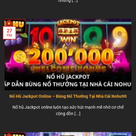
những [...]
27
Th2
Nổ Hũ Jackpot Online – Bùng Nổ Thưởng Tại Nhà Cái Nohu90
Nổ hũ Jackpot online luôn tạo sức hút mạnh mẽ nhờ cơ chế
cộng dồn [...]