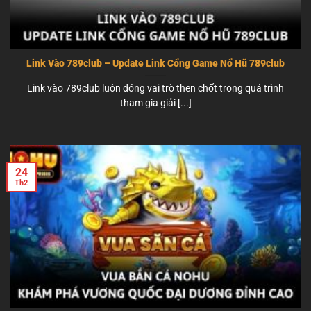
Link Vào 789club – Update Link Cổng Game Nổ Hũ 789club
Link vào 789club luôn đóng vai trò then chốt trong quá trình
tham gia giải [...]
24
Th2