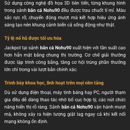
Sử dụng công nghệ đồ họa 3D tiên tiến, từng khung hình
trong sảnh
bắn cá Nohu90
đều được trau chuốt tỉ mỉ. Màu
sắc rực rỡ, chuyển động mượt mà kết hợp hiệu ứng ánh
sáng tạo nên khung cảnh biển cả sống động như thật.
Tỷ lệ nổ hũ được tối ưu hóa
Jackpot tại sảnh
bắn cá Nohu90
xuất hiện với tần suất cao
hơn hẳn mặt bằng chung thị trường. Cơ chế giải thưởng
được lập trình công bằng, tăng cơ hội trúng phần thưởng
lớn chỉ trong vài lượt bắn chính xác.
Trình bày khoa học, linh hoạt trên mọi nền tảng
Dù sử dụng điện thoại, máy tính bảng hay PC, người tham
gia đều dễ dàng thao tác nhờ bố cục hợp lý, các nút chức
năng hiển thị rõ ràng. Sảnh
bắn cá Nohu90
vận hành mượt
mà, không xảy ra hiện tượng giật lag ngay cả khi kết nối
mạng không ổn định.