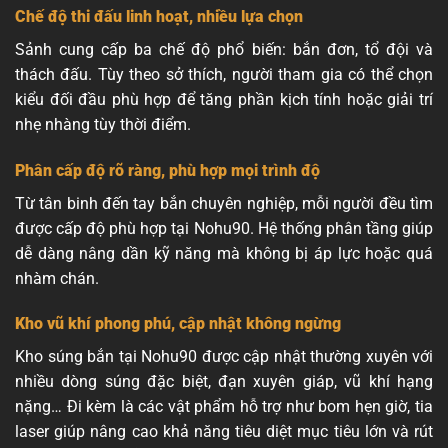
Chế độ thi đấu linh hoạt, nhiều lựa chọn
Sảnh cung cấp ba chế độ phổ biến: bắn đơn, tổ đội và
thách đấu. Tùy theo sở thích, người tham gia có thể chọn
kiểu đối đầu phù hợp để tăng phần kịch tính hoặc giải trí
nhẹ nhàng tùy thời điểm.
Phân cấp độ rõ ràng, phù hợp mọi trình độ
Từ tân binh đến tay bắn chuyên nghiệp, mỗi người đều tìm
được cấp độ phù hợp tại Nohu90. Hệ thống phân tầng giúp
dễ dàng nâng dần kỹ năng mà không bị áp lực hoặc quá
nhàm chán.
Kho vũ khí phong phú, cập nhật không ngừng
Kho súng bắn tại Nohu90 được cập nhật thường xuyên với
nhiều dòng súng đặc biệt, đạn xuyên giáp, vũ khí hạng
nặng… Đi kèm là các vật phẩm hỗ trợ như bom hẹn giờ, tia
laser giúp nâng cao khả năng tiêu diệt mục tiêu lớn và rút