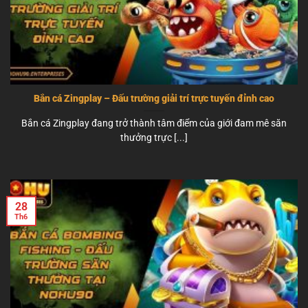
Bắn cá Zingplay – Đấu trường giải trí trực tuyến đỉnh cao
Bắn cá Zingplay đang trở thành tâm điểm của giới đam mê săn
thưởng trực [...]
28
Th6