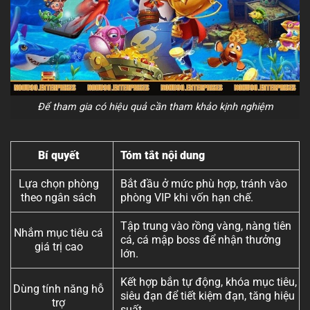
Để tham gia có hiệu quả cần tham khảo kịnh nghiệm
Bí quyết
Tóm tắt nội dung
Lựa chọn phòng
Bắt đầu ở mức phù hợp, tránh vào
theo ngân sách
phòng VIP khi vốn hạn chế.
Tập trung vào rồng vàng, nàng tiên
Nhắm mục tiêu cá
cá, cá mập boss để nhận thưởng
giá trị cao
lớn.
Kết hợp bắn tự động, khóa mục tiêu,
Dùng tính năng hỗ
siêu đạn để tiết kiệm đạn, tăng hiệu
trợ
suất.