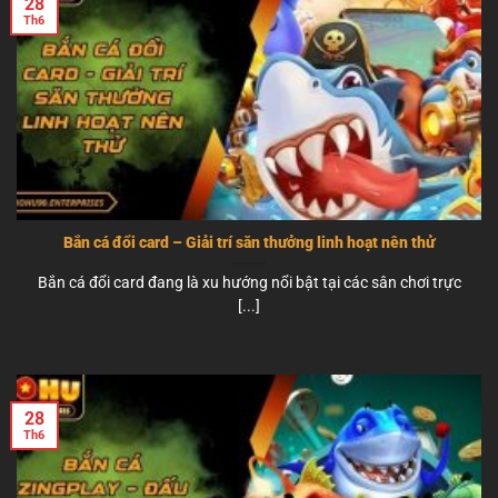
28
Th6
Bắn cá đổi card – Giải trí săn thưởng linh hoạt nên thử
Bắn cá đổi card đang là xu hướng nổi bật tại các sân chơi trực
[...]
28
Th6