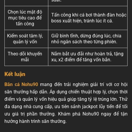
Chọn lúc mật độ
Tấn công khi cá bơi thành đàn hoặc
mục tiêu cao để
boss xuất hiện, tránh lúc ít cá.
tấn công
Kiểm soát tâm lý,
Giữ bình tĩnh, dừng đúng lúc, chia
quản lý vốn
nhỏ ngân sách theo từng phiên.
Theo dõi khuyến
Nắm bắt ưu đãi như hoàn trả, tặng
mãi
xu, x2 điểm để tăng vốn bắn.
Kết luận
Bắn cá Nohu90
mang đến trải nghiệm giải trí với cơ hội
săn thưởng hấp dẫn. Áp dụng chiến thuật hợp lý, chọn thời
điểm và quản lý vốn hiệu quả giúp tăng tỷ lệ trúng lớn. Thử
đa dạng nhà cung cấp, ưu tiên sảnh jackpot lũy tiến để tối
ưu giá trị phần thưởng. Khám phá Nohu90 ngay để tận
hưởng hành trình săn thưởng.