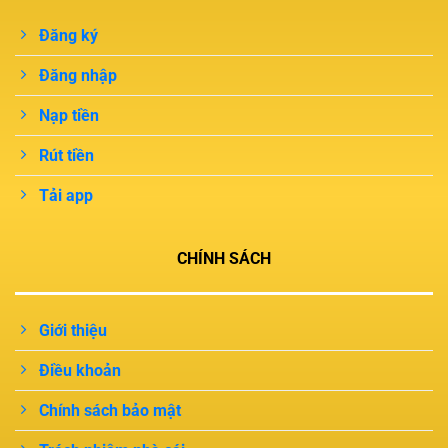
Đăng ký
Đăng nhập
Nạp tiền
Rút tiền
Tải app
CHÍNH SÁCH
Giới thiệu
Điều khoản
Chính sách bảo mật