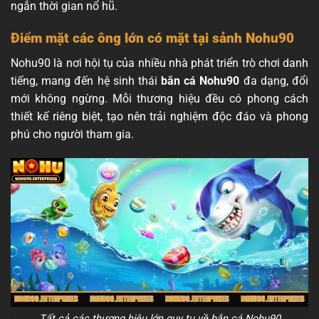
ngắn thời gian nổ hũ.
Điểm mặt các ông lớn có mặt tại sảnh Nohu90
Nohu90 là nơi hội tụ của nhiều nhà phát triển trò chơi danh
tiếng, mang đến hệ sinh thái
bắn cá Nohu90
đa dạng, đổi
mới không ngừng. Mỗi thương hiệu đều có phong cách
thiết kế riêng biệt, tạo nên trải nghiệm độc đáo và phong
phú cho người tham gia.
Tất cả các thương hiệu lớn quy tụ về bắn cá Nohu90