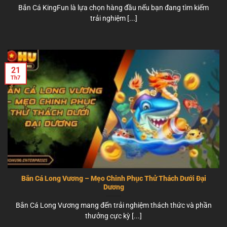
Bắn Cá KingFun là lựa chọn hàng đầu nếu bạn đang tìm kiếm
trải nghiệm [...]
21
Th7
Bắn Cá Long Vương – Mẹo Chinh Phục Thử Thách Dưới Đại
Dương
Bắn Cá Long Vương mang đến trải nghiệm thách thức và phần
thưởng cực kỳ [...]