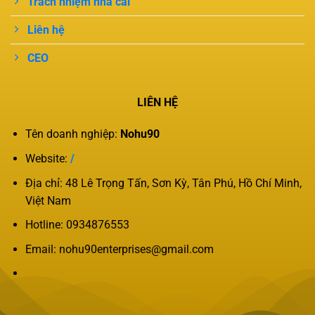
Trách nhiệm nhà cái
Liên hệ
CEO
LIÊN HỆ
Tên doanh nghiệp:
Nohu90
Website:
/
Địa chỉ: 48 Lê Trọng Tấn, Sơn Kỳ, Tân Phú, Hồ Chí Minh,
Việt Nam
Hotline: 0934876553
Email:
nohu90enterprises@gmail.com