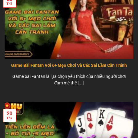
Th7
Game Bài Fantan Với 6+ Mẹo Chơi Và Các Sai Lầm Cần Tránh
Game bài Fantan là lựa chọn yêu thích của nhiều người chơi
đam mê thể [...]
20
Th7