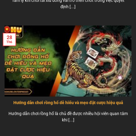
Tâm lý khi chơi tài xỉu đóng vai trò then chốt trong việc quyết
định [...]
28
Th6
Hướng dẫn chơi rồng hổ dễ hiểu và mẹo đặt cược hiệu quả
Hướng dẫn chơi rồng hổ là chủ đề được nhiều hội viên quan tâm
khi [...]