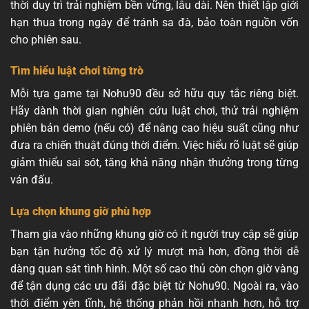
thời duy trì trải nghiệm bền vững, lâu dài. Nên thiết lập giới
hạn thua trong ngày để tránh sa đà, bảo toàn nguồn vốn
cho phiên sau.
Tìm hiểu luật chơi từng trò
Mỗi tựa game tại Nohu90 đều sở hữu quy tắc riêng biệt.
Hãy dành thời gian nghiên cứu luật chơi, thử trải nghiệm
phiên bản demo (nếu có) để nâng cao hiệu suất cũng như
đưa ra chiến thuật đúng thời điểm. Việc hiểu rõ luật sẽ giúp
giảm thiểu sai sót, tăng khả năng nhận thưởng trong từng
ván đấu.
Lựa chọn khung giờ phù hợp
Tham gia vào những khung giờ có ít người truy cập sẽ giúp
bạn tận hưởng tốc độ xử lý mượt mà hơn, đồng thời dễ
dàng quan sát tình hình. Một số cao thủ còn chọn giờ vàng
để tận dụng các ưu đãi đặc biệt từ Nohu90. Ngoài ra, vào
thời điểm yên tĩnh, hệ thống phản hồi nhanh hơn, hỗ trợ