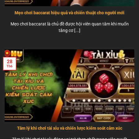
Mẹo chơi baccarat hiệu quả và chiến thuật cho người mới
Mẹo chơi baccarat là chủ đề được hội viên quan tâm khi muốn
tăng cơ [...]
28
Th6
Tâm lý khi chơi tài xỉu và chiến lược kiểm soát cảm xúc