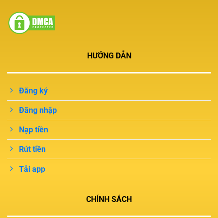
HƯỚNG DẪN
Đăng ký
Đăng nhập
Nạp tiền
Rút tiền
Tải app
CHÍNH SÁCH