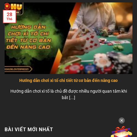
28
Th6
Hướng dẫn chơi xì tố chi tiết từ cơ bản đến nâng cao
Hướng dẫn chơi xì tố là chủ đề được nhiều người quan tâm khi
bắt [...]
✕
BÀI VIẾT MỚI NHẤT