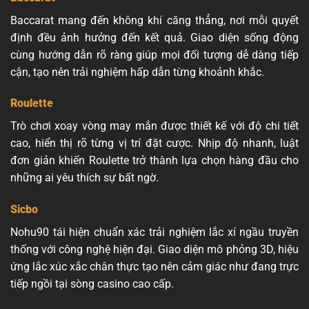
Baccarat mang đến không khí căng thẳng, nơi mỗi quyết
định đều ảnh hưởng đến kết quả. Giao diện sống động
cùng hướng dẫn rõ ràng giúp mọi đối tượng dễ dàng tiếp
cận, tạo nên trải nghiệm hấp dẫn từng khoảnh khắc.
Roulette
Trò chơi xoay vòng may mắn được thiết kế với độ chi tiết
cao, hiển thị rõ từng vị trí đặt cược. Nhịp độ nhanh, luật
đơn giản khiến Roulette trở thành lựa chọn hàng đầu cho
những ai yêu thích sự bất ngờ.
Sicbo
Nohu90 tái hiện chuẩn xác trải nghiệm lắc xí ngầu truyền
thống với công nghệ hiện đại. Giao diện mô phỏng 3D, hiệu
ứng lắc xúc xắc chân thực tạo nên cảm giác như đang trực
tiếp ngồi tại sòng casino cao cấp.