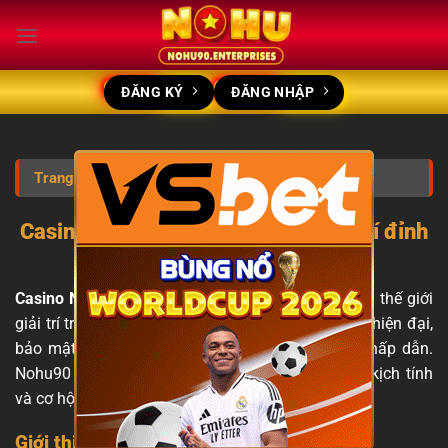
Bỏ
qua
nội
dung
ĐĂNG KÝ
ĐĂNG NHẬP
Trang chủ
-
CASINO NOHU90
×
Casino Nohu90 – Trải nghiệm giải trí đỉnh
cao đầy lôi cuốn
Casino Nohu90
đang nổi bật như tâm điểm trong thế giới
giải trí trực tuyến với thiết kế cuốn hút, công nghệ hiện đại,
bảo mật cao cùng hàng loạt siêu phẩm casino hấp dẫn.
Nohu90 chính là nơi mang lại cảm giác hồi hộp, kịch tính
và cơ hội nhận thưởng lớn mỗi ngày.
Giới thiệu casino nohu90