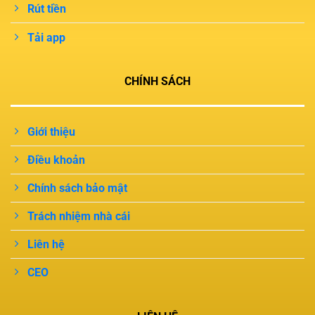
Rút tiền
Tải app
CHÍNH SÁCH
Giới thiệu
Điều khoản
Chính sách bảo mật
Trách nhiệm nhà cái
Liên hệ
CEO