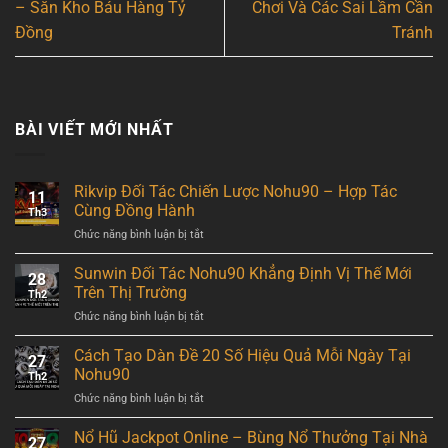
– Săn Kho Báu Hàng Tỷ
Chơi Và Các Sai Lầm Cần
Đồng
Tránh
BÀI VIẾT MỚI NHẤT
Rikvip Đối Tác Chiến Lược Nohu90 – Hợp Tác
11
Cùng Đồng Hành
Th3
ở
Chức năng bình luận bị tắt
Rikvip
Đối
Sunwin Đối Tác Nohu90 Khẳng Định Vị Thế Mới
28
Tác
Trên Thị Trường
Th2
Chiến
ở
Chức năng bình luận bị tắt
Lược
Sunwin
Nohu90
Đối
Cách Tạo Dàn Đề 20 Số Hiệu Quả Mỗi Ngày Tại
–
27
Tác
Hợp
Nohu90
Th2
Nohu90
Tác
ở
Chức năng bình luận bị tắt
Khẳng
Cùng
Cách
Định
Đồng
Tạo
Nổ Hũ Jackpot Online – Bùng Nổ Thưởng Tại Nhà
Vị
Hành
27