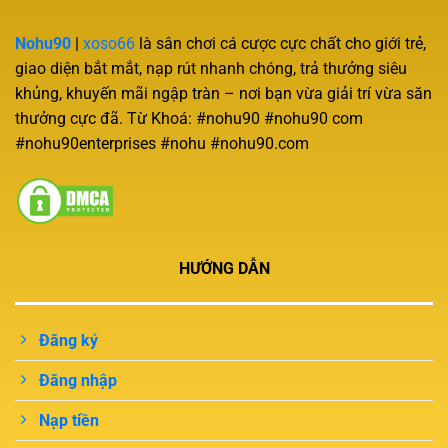
Nohu90
|
xoso66
là sân chơi cá cược cực chất cho giới trẻ,
giao diện bắt mắt, nạp rút nhanh chóng, trả thưởng siêu
khủng, khuyến mãi ngập tràn – nơi bạn vừa giải trí vừa săn
thưởng cực đã. Từ Khoá: #nohu90 #nohu90 com
#nohu90enterprises #nohu #nohu90.com
HƯỚNG DẪN
Đăng ký
Đăng nhập
Nạp tiền