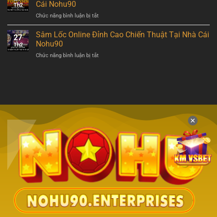
Dàn
Thế
Cái Nohu90
Th2
Đề
Mới
ở
Chức năng bình luận bị tắt
20
Trên
Nổ
Số
Thị
Hũ
Sâm Lốc Online Đỉnh Cao Chiến Thuật Tại Nhà Cái
Hiệu
Trường
27
Jackpot
Quả
Nohu90
Th2
Online
Mỗi
ở
Chức năng bình luận bị tắt
–
Ngày
Sâm
Bùng
Tại
Lốc
Nổ
Nohu90
Online
Thưởng
Đỉnh
Tại
Cao
Nhà
Chiến
Cái
Thuật
Nohu90
✕
Tại
Nhà
Cái
Nohu90