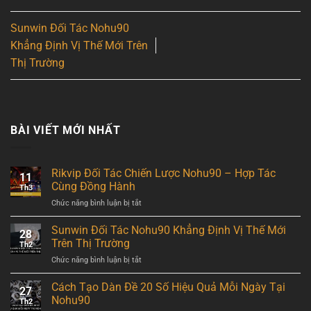
Sunwin Đối Tác Nohu90
Khẳng Định Vị Thế Mới Trên
Thị Trường
BÀI VIẾT MỚI NHẤT
Rikvip Đối Tác Chiến Lược Nohu90 – Hợp Tác
11
Cùng Đồng Hành
Th3
ở
Chức năng bình luận bị tắt
Rikvip
Đối
Sunwin Đối Tác Nohu90 Khẳng Định Vị Thế Mới
28
Tác
Trên Thị Trường
Th2
Chiến
ở
Chức năng bình luận bị tắt
Lược
Sunwin
Nohu90
Đối
Cách Tạo Dàn Đề 20 Số Hiệu Quả Mỗi Ngày Tại
–
27
Tác
Hợp
Nohu90
Th2
Nohu90
Tác