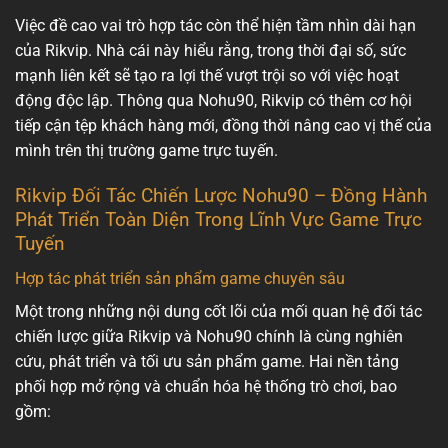
Việc đề cao vai trò hợp tác còn thể hiện tầm nhìn dài hạn
của Rikvip. Nhà cái này hiểu rằng, trong thời đại số, sức
mạnh liên kết sẽ tạo ra lợi thế vượt trội so với việc hoạt
động độc lập. Thông qua Nohu90, Rikvip có thêm cơ hội
tiếp cận tệp khách hàng mới, đồng thời nâng cao vị thế của
mình trên thị trường game trực tuyến.
Rikvip Đối Tác Chiến Lược Nohu90 – Đồng Hành
Phát Triển Toàn Diện Trong Lĩnh Vực Game Trực
Tuyến
Hợp tác phát triển sản phẩm game chuyên sâu
Một trong những nội dung cốt lõi của mối quan hệ đối tác
chiến lược giữa Rikvip và Nohu90 chính là cùng nghiên
cứu, phát triển và tối ưu sản phẩm game. Hai nền tảng
phối hợp mở rộng và chuẩn hóa hệ thống trò chơi, bao
gồm: