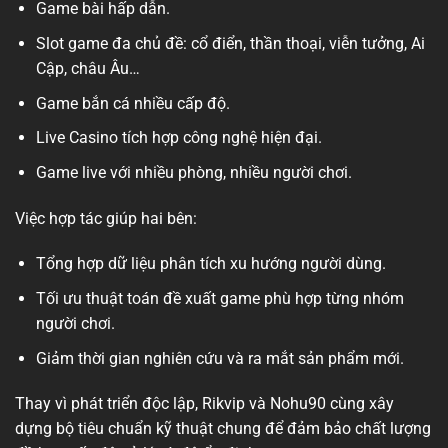
Game bài hấp dẫn.
Slot game đa chủ đề: cổ điển, thần thoại, viễn tưởng, Ai
Cập, châu Âu…
Game bắn cá nhiều cấp độ.
Live Casino tích hợp công nghệ hiện đại.
Game live với nhiều phòng, nhiều người chơi.
Việc hợp tác giúp hai bên:
Tổng hợp dữ liệu phân tích xu hướng người dùng.
Tối ưu thuật toán đề xuất game phù hợp từng nhóm
người chơi.
Giảm thời gian nghiên cứu và ra mắt sản phẩm mới.
Thay vì phát triển độc lập, Rikvip và Nohu90 cùng xây
dựng bộ tiêu chuẩn kỹ thuật chung để đảm bảo chất lượng