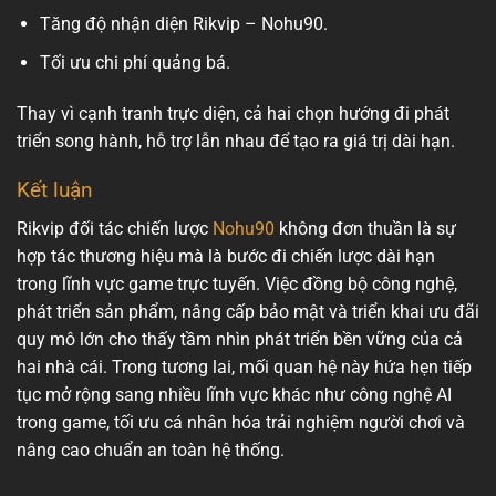
Tăng độ nhận diện Rikvip – Nohu90.
Tối ưu chi phí quảng bá.
Thay vì cạnh tranh trực diện, cả hai chọn hướng đi phát
triển song hành, hỗ trợ lẫn nhau để tạo ra giá trị dài hạn.
Kết luận
Rikvip đối tác chiến lược
Nohu90
không đơn thuần là sự
hợp tác thương hiệu mà là bước đi chiến lược dài hạn
trong lĩnh vực game trực tuyến. Việc đồng bộ công nghệ,
phát triển sản phẩm, nâng cấp bảo mật và triển khai ưu đãi
quy mô lớn cho thấy tầm nhìn phát triển bền vững của cả
hai nhà cái. Trong tương lai, mối quan hệ này hứa hẹn tiếp
tục mở rộng sang nhiều lĩnh vực khác như công nghệ AI
trong game, tối ưu cá nhân hóa trải nghiệm người chơi và
nâng cao chuẩn an toàn hệ thống.