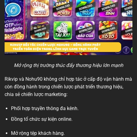
Mở rộng thị trường thúc đẩy thương hiệu lớn mạnh
Rikvip và Nohu90 không chỉ hợp tác ở cấp độ vận hành mà
còn đồng hành trong chiến lược phát triển thương hiệu,
chia sẻ chiến lược marketing:
Phối hợp truyền thông đa kênh.
Đồng tổ chức sự kiện online.
Mở rộng tệp khách hàng.