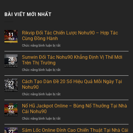
BÀI VIẾT MỚI NHẤT
Rikvip Đối Tác Chiến Lược Nohu90 – Hợp Tác
11
Cùng Đồng Hành
Th3
ở
Chức năng bình luận bị tắt
Rikvip
Đối
Sunwin Đối Tác Nohu90 Khẳng Định Vị Thế Mới
28
Tác
Trên Thị Trường
Th2
Chiến
ở
Chức năng bình luận bị tắt
Lược
Sunwin
Nohu90
Đối
Cách Tạo Dàn Đề 20 Số Hiệu Quả Mỗi Ngày Tại
–
27
Tác
Hợp
Nohu90
Th2
Nohu90
Tác
ở
Chức năng bình luận bị tắt
Khẳng
Cùng
Cách
Định
Đồng
Tạo
Nổ Hũ Jackpot Online – Bùng Nổ Thưởng Tại Nhà
Vị
Hành
27
Dàn
Thế
Cái Nohu90
Th2
Đề
Mới
ở
Chức năng bình luận bị tắt
20
Trên
Nổ
Số
Thị
Hũ
Sâm Lốc Online Đỉnh Cao Chiến Thuật Tại Nhà Cái
Hiệu
Trường
27