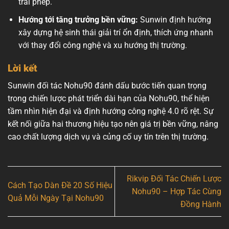
trái phép.
Hướng tới tăng trưởng bền vững:
Sunwin định hướng
xây dựng hệ sinh thái giải trí ổn định, thích ứng nhanh
với thay đổi công nghệ và xu hướng thị trường.
Lời kết
Sunwin đối tác Nohu90 đánh dấu bước tiến quan trọng
trong chiến lược phát triển dài hạn của Nohu90, thể hiện
tầm nhìn hiện đại và định hướng công nghệ 4.0 rõ rệt. Sự
kết nối giữa hai thương hiệu tạo nên giá trị bền vững, nâng
cao chất lượng dịch vụ và củng cố uy tín trên thị trường.
Rikvip Đối Tác Chiến Lược
Cách Tạo Dàn Đề 20 Số Hiệu
Nohu90 – Hợp Tác Cùng
Quả Mỗi Ngày Tại Nohu90
Đồng Hành