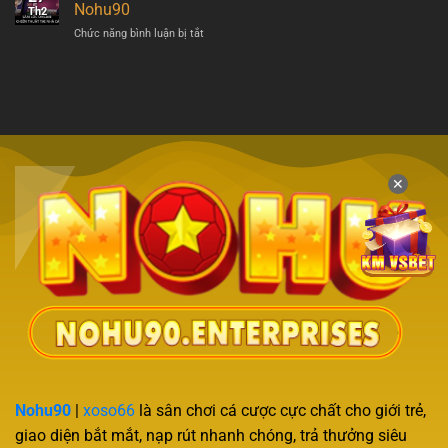
Jackpot
Quả
Nohu90
Th2
Online
Mỗi
ở
Chức năng bình luận bị tắt
–
Ngày
Sâm
Bùng
Tại
Lốc
Nổ
Nohu90
Online
Thưởng
Đỉnh
Tại
Cao
Nhà
Chiến
Cái
Thuật
Nohu90
Tại
✕
Nhà
Cái
Nohu90
Nohu90
|
xoso66
là sân chơi cá cược cực chất cho giới trẻ,
giao diện bắt mắt, nạp rút nhanh chóng, trả thưởng siêu