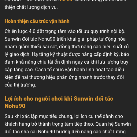
thiện chất lượng dịch vụ.
Hoàn thiện cấu trúc vận hành
Chiến lược 4.0 đặt trọng tâm vào tối ưu quy trình nội bộ.
Sunwin đối tác Nohu90 triển khai giải pháp tự động hóa
nhằm giảm thiểu sai sót, đồng thời nâng cao hiệu suất xử
lý giao dịch. Hạ tầng kỹ thuật được nâng cấp định kỳ, bảo
đảm khả năng chịu tải ổn định ngay cả khi lưu lượng truy
cập tăng cao. Cách tổ chức vận hành linh hoạt tạo điều
kiện để hai thương hiệu phản ứng nhanh trước thay đổi
của thị trường.
Lợi ích cho người chơi khi Sunwin đối tác
Nohu90
Sau khi xác lập mục tiêu chung, lợi ích cụ thể dành cho
khách hàng trở thành trọng tâm tiếp theo. Quan hệ Sunwin
đối tác nhà cái Nohu90 hướng đến nâng cao chất lượng