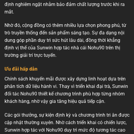
định nghiêm ngặt nhằm bảo đảm chất lượng trước khi ra
mắt.
Nhờ đó, cộng đồng có thêm nhiều lựa chọn phong phú, từ
trò truyền thống đến sản phẩm sáng tạo. Sự đa dạng nội
dung góp phần duy trì sức hút lâu dài, đồng thời khẳng
định vị thế của Sunwin hợp tác nhà cái Nohu90 trên thị
trường giải trí trực tuyến.
Ưu đãi hấp dẫn
Chính sách khuyến mãi được xây dựng linh hoạt dựa trên
phân tích dữ liệu hành vi. Thay vì triển khai đại trà, Sunwin
đối tác Nohu90 thiết kế chương trình phù hợp từng nhóm
khách hàng, nhờ vậy gia tăng hiệu quả tiếp cận.
Các gói thưởng, sự kiện định kỳ và chương trình tri ân được
cập nhật thường xuyên. Nhờ cách triển khai có chiến lược,
Sunwin hợp tác với Nohu90 duy trì mức độ tương tác cao