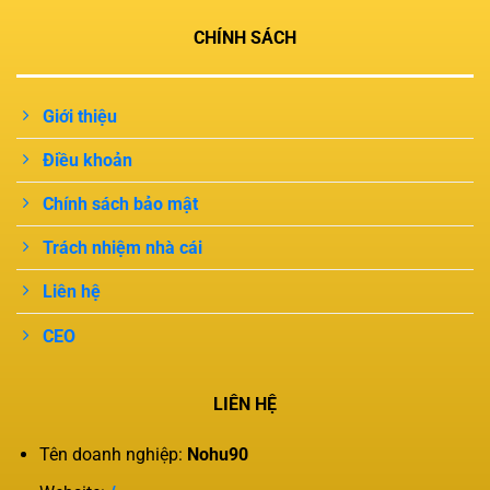
CHÍNH SÁCH
Giới thiệu
Điều khoản
Chính sách bảo mật
Trách nhiệm nhà cái
Liên hệ
CEO
LIÊN HỆ
Tên doanh nghiệp:
Nohu90