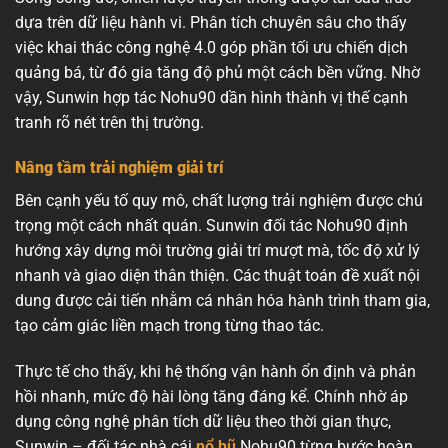
dựa trên dữ liệu hành vi. Phân tích chuyên sâu cho thấy
việc khai thác công nghệ 4.0 góp phần tối ưu chiến dịch
quảng bá, từ đó gia tăng độ phủ một cách bền vững. Nhờ
vậy, Sunwin hợp tác Nohu90 dần hình thành vị thế cạnh
tranh rõ nét trên thị trường.
Nâng tầm trải nghiệm giải trí
Bên cạnh yếu tố quy mô, chất lượng trải nghiệm được chú
trọng một cách nhất quán. Sunwin đối tác Nohu90 định
hướng xây dựng môi trường giải trí mượt mà, tốc độ xử lý
nhanh và giao diện thân thiện. Các thuật toán đề xuất nội
dung được cải tiến nhằm cá nhân hóa hành trình tham gia,
tạo cảm giác liền mạch trong từng thao tác.
Thực tế cho thấy, khi hệ thống vận hành ổn định và phản
hồi nhanh, mức độ hài lòng tăng đáng kể. Chính nhờ áp
dụng công nghệ phân tích dữ liệu theo thời gian thực,
Sunwin – đối tác nhà cái
nổ hũ
Nohu90 từng bước hoàn