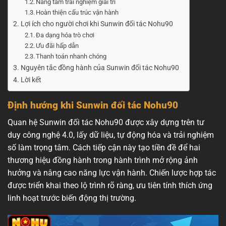
Nâng tầm trải nghiệm giải trí
Hoàn thiện cấu trúc vận hành
Lợi ích cho người chơi khi Sunwin đối tác Nohu90
Đa dạng hóa trò chơi
Ưu đãi hấp dẫn
Thanh toán nhanh chóng
Nguyên tắc đồng hành của Sunwin đối tác Nohu90
Lời kết
Định hướng khi Sunwin đối tác Nohu90
Quan hệ Sunwin đối tác Nohu90 được xây dựng trên tư
duy công nghệ 4.0, lấy dữ liệu, tự động hóa và trải nghiệm
số làm trọng tâm. Cách tiếp cận này tạo tiền đề để hai
thương hiệu đồng hành trong hành trình mở rộng ảnh
hưởng và nâng cao năng lực vận hành. Chiến lược hợp tác
được triển khai theo lộ trình rõ ràng, ưu tiên tính thích ứng
linh hoạt trước biến động thị trường.