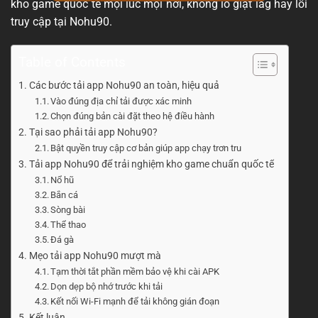
kho game quốc tế mọi lúc mọi nơi, không lo giật lag hay lỗi
truy cập tại Nohu90.
Table of Contents
Các bước tải app Nohu90 an toàn, hiệu quả
Vào đúng địa chỉ tải được xác minh
Chọn đúng bản cài đặt theo hệ điều hành
Tại sao phải tải app Nohu90?
Bật quyền truy cập cơ bản giúp app chạy trơn tru
Tải app Nohu90 để trải nghiệm kho game chuẩn quốc tế
Nổ hũ
Bắn cá
Sòng bài
Thể thao
Đá gà
Mẹo tải app Nohu90 mượt mà
Tạm thời tắt phần mềm bảo vệ khi cài APK
Dọn dẹp bộ nhớ trước khi tải
Kết nối Wi-Fi mạnh để tải không gián đoạn
Kết luận