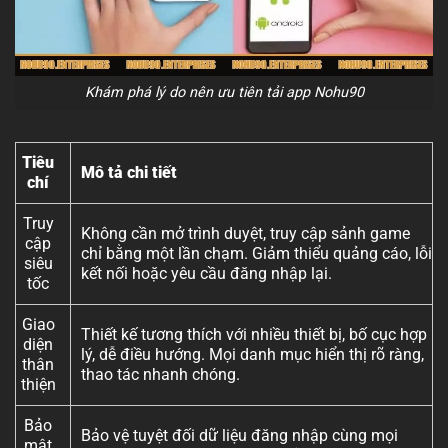
Khám phá lý do nên ưu tiên tải app Nohu90
Tiêu
Mô tả chi tiết
chí
Truy
Không cần mở trình duyệt, truy cập sảnh game
cập
chỉ bằng một lần chạm. Giảm thiểu quảng cáo, lỗi
siêu
kết nối hoặc yêu cầu đăng nhập lại.
tốc
Giao
Thiết kế tương thích với nhiều thiết bị, bố cục hợp
diện
lý, dễ điều hướng. Mọi danh mục hiển thị rõ ràng,
thân
thao tác nhanh chóng.
thiện
Bảo
Bảo vệ tuyệt đối dữ liệu đăng nhập cùng mọi
mật