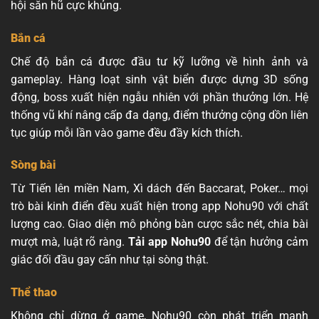
hội săn hũ cực khủng.
Bắn cá
Chế độ bắn cá được đầu tư kỹ lưỡng về hình ảnh và
gameplay. Hàng loạt sinh vật biển được dựng 3D sống
động, boss xuất hiện ngẫu nhiên với phần thưởng lớn. Hệ
thống vũ khí nâng cấp đa dạng, điểm thưởng cộng dồn liên
tục giúp mỗi lần vào game đều đầy kích thích.
Sòng bài
Từ Tiến lên miền Nam, Xì dách đến Baccarat, Poker… mọi
trò bài kinh điển đều xuất hiện trong app Nohu90 với chất
lượng cao. Giao diện mô phỏng bàn cược sắc nét, chia bài
mượt mà, luật rõ ràng.
Tải app Nohu90
để tận hưởng cảm
giác đối đầu gay cấn như tại sòng thật.
Thể thao
Không chỉ dừng ở game, Nohu90 còn phát triển mạnh