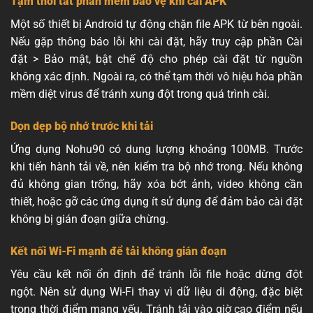
Tạm thời tắt phần mềm bảo vệ khi cài APK
Một số thiết bị Android tự động chặn file APK từ bên ngoài.
Nếu gặp thông báo lỗi khi cài đặt, hãy truy cập phần Cài
đặt > Bảo mật, bật chế độ cho phép cài đặt từ nguồn
không xác định. Ngoài ra, có thể tạm thời vô hiệu hóa phần
mềm diệt virus để tránh xung đột trong quá trình cài.
Dọn dẹp bộ nhớ trước khi tải
Ứng dụng Nohu90 có dung lượng khoảng 100MB. Trước
khi tiến hành tải về, nên kiểm tra bộ nhớ trong. Nếu không
đủ không gian trống, hãy xóa bớt ảnh, video không cần
thiết, hoặc gỡ các ứng dụng ít sử dụng để đảm bảo cài đặt
không bị gián đoạn giữa chừng.
Kết nối Wi-Fi mạnh để tải không gián đoạn
Yêu cầu kết nối ổn định để tránh lỗi file hoặc dừng đột
ngột. Nên sử dụng Wi-Fi thay vì dữ liệu di động, đặc biệt
trong thời điểm mạng yếu. Tránh tải vào giờ cao điểm nếu