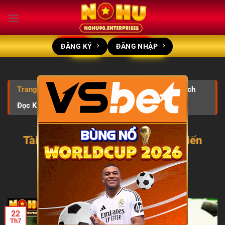
Bỏ
qua
nội
dung
ĐĂNG KÝ
ĐĂNG NHẬP
Trang chủ
-
THỂ THAO NOHU90
-
Tài Xỉu 2.5 – Cách
×
Đọc Kèo Và Chiến Thuật Chơi Thắng Lớn
THỂ THAO NOHU90
Tài Xỉu 2.5 – Cách Đọc Kèo Và Chiến
Thuật Chơi Thắng Lớn
ĐĂNG VÀO
22/07/2025
BỞI
ADMIN
22
Th7