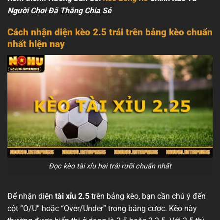
Người Chơi Đã Thắng Chia Sẻ
Cách nhận diện kèo 2.5 trái trên bảng kèo chuẩn
nhất hiện nay
Đọc kèo tài xỉu hai trái rưỡi chuẩn nhất
Để nhận diện
tài xỉu 2.5
trên bảng kèo, bạn cần chú ý đến
cột “O/U” hoặc “Over/Under” trong bảng cược. Kèo này