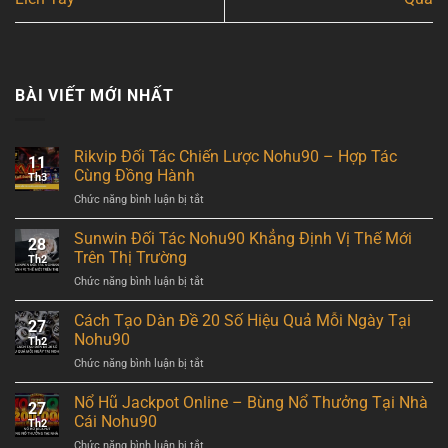
BÀI VIẾT MỚI NHẤT
Rikvip Đối Tác Chiến Lược Nohu90 – Hợp Tác
11
Cùng Đồng Hành
Th3
ở
Chức năng bình luận bị tắt
Rikvip
Đối
Sunwin Đối Tác Nohu90 Khẳng Định Vị Thế Mới
28
Tác
Trên Thị Trường
Th2
Chiến
ở
Chức năng bình luận bị tắt
Lược
Sunwin
Nohu90
Đối
Cách Tạo Dàn Đề 20 Số Hiệu Quả Mỗi Ngày Tại
–
27
Tác
Hợp
Nohu90
Th2
Nohu90
Tác
ở
Chức năng bình luận bị tắt
Khẳng
Cùng
Cách
Định
Đồng
Tạo
Nổ Hũ Jackpot Online – Bùng Nổ Thưởng Tại Nhà
Vị
Hành
27
Dàn
Thế
Cái Nohu90
Th2
Đề
Mới
ở
Chức năng bình luận bị tắt
20