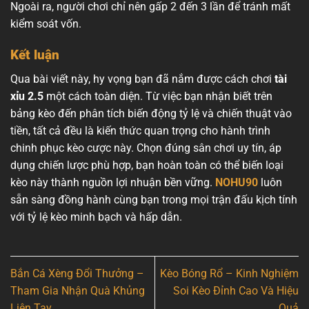
Ngoài ra, người chơi chỉ nên gấp 2 đến 3 lần để tránh mất
kiểm soát vốn.
Kết luận
Qua bài viết này, hy vọng bạn đã nắm được cách chơi
tài
xỉu 2.5
một cách toàn diện. Từ việc bạn nhận biết trên
bảng kèo đến phân tích biến động tỷ lệ và chiến thuật vào
tiền, tất cả đều là kiến thức quan trọng cho hành trình
chinh phục kèo cược này. Chọn đúng sân chơi uy tín, áp
dụng chiến lược phù hợp, bạn hoàn toàn có thể biến loại
kèo này thành nguồn lợi nhuận bền vững.
NOHU90
luôn
sẵn sàng đồng hành cùng bạn trong mọi trận đấu kịch tính
với tỷ lệ kèo minh bạch và hấp dẫn.
Bắn Cá Xèng Đổi Thưởng –
Kèo Bóng Rổ – Kinh Nghiệm
Tham Gia Nhận Quà Khủng
Soi Kèo Đỉnh Cao Và Hiệu
Liên Tay
Quả