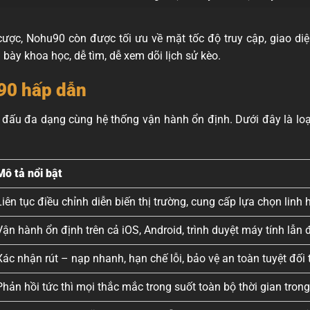
ược, Nohu90 còn được tối ưu về mặt tốc độ truy cập, giao diện 
bày khoa học, dễ tìm, dễ xem dõi lịch sử kèo.
90 hấp dẫn
hi đấu đa dạng cùng hệ thống vận hành ổn định. Dưới đây là l
Mô tả nổi bật
Liên tục điều chỉnh diễn biến thị trường, cung cấp lựa chọn linh 
Vận hành ổn định trên cả iOS, Android, trình duyệt máy tính lẫn 
Xác nhận rút – nạp nhanh, hạn chế lỗi, bảo vệ an toàn tuyệt đối 
Phản hồi tức thì mọi thắc mắc trong suốt toàn bộ thời gian tron