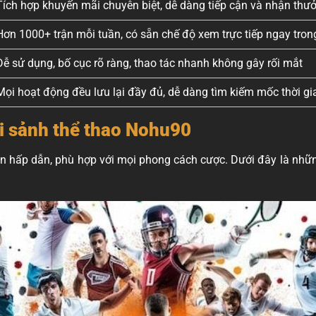
Tích hợp khuyến mãi chuyên biệt, dễ dàng tiếp cận và nhận thư
Hơn 1000+ trận mỗi tuần, có sẵn chế độ xem trực tiếp ngay tron
Dễ sử dụng, bố cục rõ ràng, thao tác nhanh không gây rối mắt
Mọi hoạt động đều lưu lại đầy đủ, dễ dàng tìm kiếm mốc thời gi
i sảnh thể thao Nohu90
 hấp dẫn, phù hợp với mọi phong cách cược. Dưới đây là những 