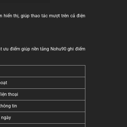
hiển thị, giúp thao tác mượt trên cả điện
oạt ưu điểm giúp nền tảng Nohu90 ghi điểm
hoạt
điện thoại
thông tin
g ngày