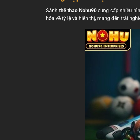
Sảnh
thể thao Nohu90
cung cấp nhiều hìn
hóa về tỷ lệ và hiển thị, mang đến trải n