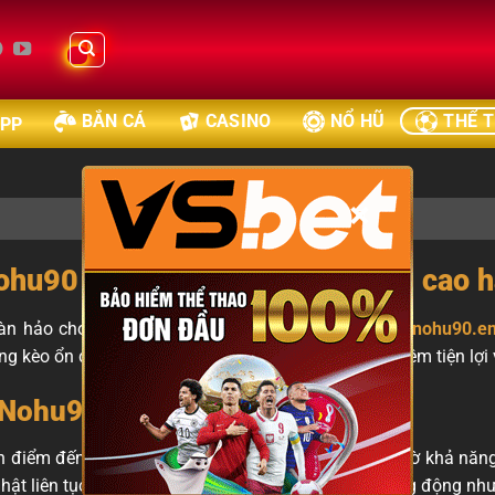
BẮN CÁ
CASINO
NỔ HŨ
THỂ 
APP
×
ohu90 – Trải nghiệm cược đỉnh cao h
n hảo cho tín đồ đam mê thể thao trực tuyến. Tại
nohu90.en
g kèo ổn định, giao diện mượt mà, cam kết trải nghiệm tiện lợi 
 Nohu90
h điểm đến lý tưởng cho cộng đồng yêu thích đặt nhờ khả năng
hật liên tục, mang đến trải nghiệm chân thực và sống động như