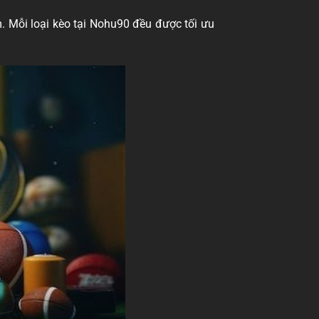
. Mỗi loại kèo tại Nohu90 đều được tối ưu