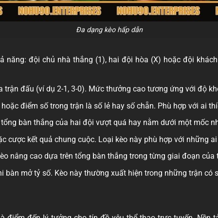
Đa dạng kèo hấp dẫn
 năng: đội chủ nhà thắng (1), hai đội hòa (X) hoặc đội khách 
a trận đấu (ví dụ 2-1, 3-0). Mức thưởng cao tương ứng với độ k
oặc điểm số trong trận là số lẻ hay số chẵn. Phù hợp với ai thí
tổng bàn thắng của hai đội vượt quá hay nằm dưới một mốc nh
ặc cược kết quả chung cuộc. Loại kèo này phù hợp với những ai
èo nâng cao dựa trên tổng bàn thắng trong từng giai đoạn của tr
 bàn mở tỷ số. Kèo này thường xuất hiện trong những trận có sự 
là điểm đến lý tưởng cho tín đồ yêu thể thao trực tuyến. Nền