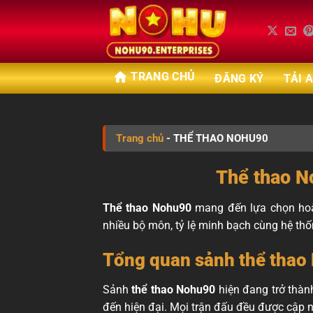
Bỏ
qua
nội
dung
TRANG CHỦ
ĐĂNG KÝ
TẢI 
Trang chủ
-
THỂ THAO NOHU90
Thể thao N
Thể thao Nohu90
mang đến lựa chọn hoà
nhiều bộ môn, tỷ lệ minh bạch cùng hệ thốn
Tổng quan sảnh thể thao
Sảnh
thể thao Nohu90
hiện đang trở thàn
đến hiện đại. Mọi trận đấu đều được cập n